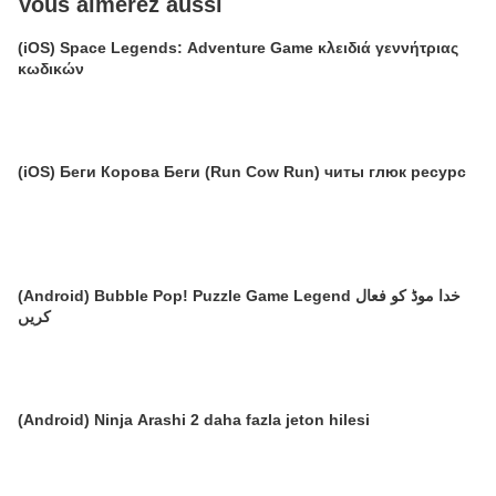
Vous aimerez aussi
(iOS) Space Legends: Adventure Game κλειδιά γεννήτριας
κωδικών
(iOS) Беги Корова Беги (Run Cow Run) читы глюк ресурс
(Android) Bubble Pop! Puzzle Game Legend خدا موڈ کو فعال
کریں
(Android) Ninja Arashi 2 daha fazla jeton hilesi