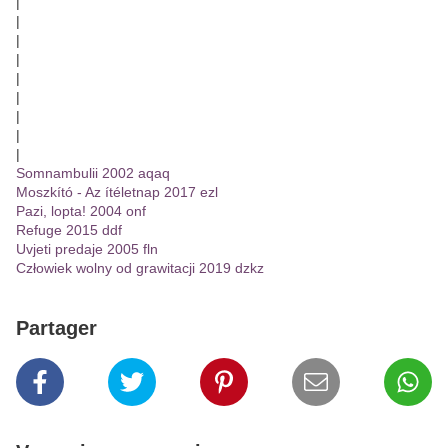
|
|
|
|
|
|
|
|
|
Somnambulii 2002 aqaq
Moszkító - Az ítéletnap 2017 ezl
Pazi, lopta! 2004 onf
Refuge 2015 ddf
Uvjeti predaje 2005 fln
Człowiek wolny od grawitacji 2019 dzkz
Partager