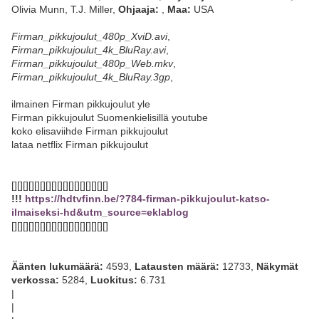
Olivia Munn, T.J. Miller,
Ohjaaja:
,
Maa:
USA
Firman_pikkujoulut_480p_XviD.avi
,
Firman_pikkujoulut_4k_BluRay.avi
,
Firman_pikkujoulut_480p_Web.mkv
,
Firman_pikkujoulut_4k_BluRay.3gp
,
ilmainen Firman pikkujoulut yle
Firman pikkujoulut Suomenkielisillä youtube
koko elisaviihde Firman pikkujoulut
lataa netflix Firman pikkujoulut
[][][][][][][][][][][][][][][][][]
!!!
https://hdtvfinn.be/?784-firman-pikkujoulut-katso-
ilmaiseksi-hd&utm_source=eklablog
[][][][][][][][][][][][][][][][][]
Äänten lukumäärä:
4593,
Latausten määrä:
12733,
Näkymät
verkossa:
5284,
Luokitus:
6.731
|
|