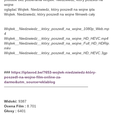
wojne
oglądać Wojtek. Niedzwiedz, który poszedl na wojne ipla
Wojtek. Niedzwiedz, który poszedl na wojne filmweb cały
Wojtek__Niedzwiedz__który_poszedl_na_wojne_1080p_Web.mp
4
Wojtek__Niedzwiedz__który_poszedl_na_wojne_HD_HEVC.mp4
Wojtek__Niedzwiedz__który_poszedl_na_wojne_Full_HD_HDRip.
mkv
Wojtek__Niedzwiedz__który_poszedl_na_wojne_HD_HEVC.3gp
###
https://iplavod.be/?653-wojtek-niedzwiedz-który-
poszedl-na-wojne-film-online-za-
darmo&utm_source=eklablog
─────────────────────────────────
Widoki:
9387
Ocena Film :
8.701
Głosy :
6401