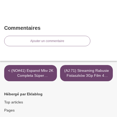
Commentaires
Ajouter un commentaire
< (NO#41) Espanol Mkv 2K
(AJ:71) Streaming Rabusie
Completa Súper
Fistaszków 3Gp Film 4K
Empollonas Torrent
Torrent Youtube >
Hébergé par Eklablog
Top articles
Pages