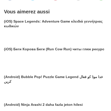
Vous aimerez aussi
(iOS) Space Legends: Adventure Game κλειδιά γεννήτριας
κωδικών
(iOS) Беги Корова Беги (Run Cow Run) читы глюк ресурс
(Android) Bubble Pop! Puzzle Game Legend خدا موڈ کو فعال
کریں
(Android) Ninja Arashi 2 daha fazla jeton hilesi