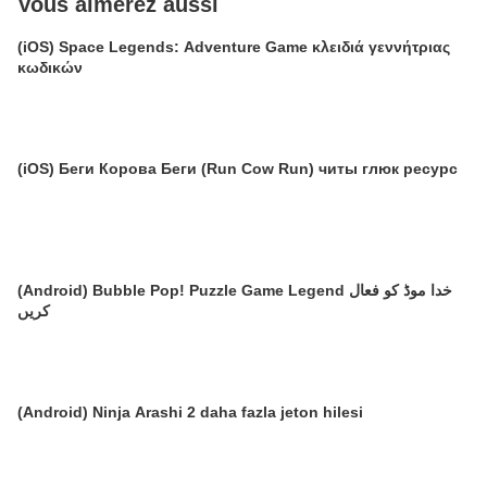
Vous aimerez aussi
(iOS) Space Legends: Adventure Game κλειδιά γεννήτριας
κωδικών
(iOS) Беги Корова Беги (Run Cow Run) читы глюк ресурс
(Android) Bubble Pop! Puzzle Game Legend خدا موڈ کو فعال
کریں
(Android) Ninja Arashi 2 daha fazla jeton hilesi