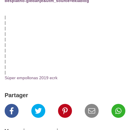
besplatno-gledanje&utm_source=eklablog
|
|
|
|
|
|
|
|
|
|
|
Súper empollonas 2019 ecrk
Partager