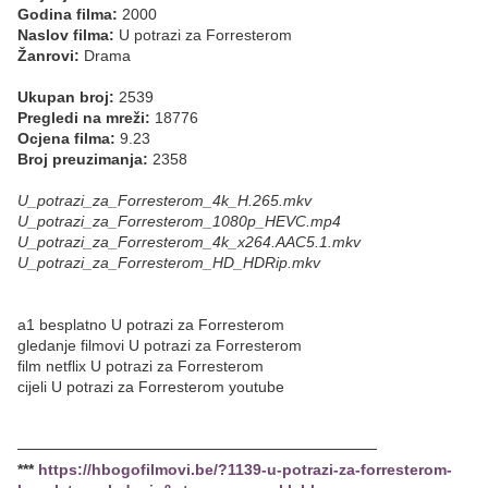
Godina filma:
2000
Naslov filma:
U potrazi za Forresterom
Žanrovi:
Drama
Ukupan broj:
2539
Pregledi na mreži:
18776
Ocjena filma:
9.23
Broj preuzimanja:
2358
U_potrazi_za_Forresterom_4k_H.265.mkv
U_potrazi_za_Forresterom_1080p_HEVC.mp4
U_potrazi_za_Forresterom_4k_x264.AAC5.1.mkv
U_potrazi_za_Forresterom_HD_HDRip.mkv
a1 besplatno U potrazi za Forresterom
gledanje filmovi U potrazi za Forresterom
film netflix U potrazi za Forresterom
cijeli U potrazi za Forresterom youtube
─────────────────────────────────
***
https://hbogofilmovi.be/?1139-u-potrazi-za-forresterom-