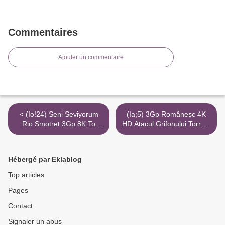
Commentaires
Ajouter un commentaire
< (Io!24) Seni Seviyorum
(Ia;5) 3Gp Româneșc 4K
Rio Smotret 3Gp 8K To
HD Atacul Grifonului Torrent
Iphone Torrent
>
Hébergé par Eklablog
Top articles
Pages
Contact
Signaler un abus