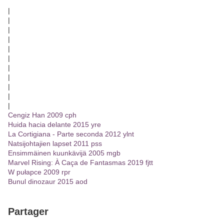
|
|
|
|
|
|
|
|
|
|
|
Cengiz Han 2009 cph
Huida hacia delante 2015 yre
La Cortigiana - Parte seconda 2012 ylnt
Natsijohtajien lapset 2011 pss
Ensimmäinen kuunkävijä 2005 mgb
Marvel Rising: À Caça de Fantasmas 2019 fjtt
W pułapce 2009 rpr
Bunul dinozaur 2015 aod
Partager