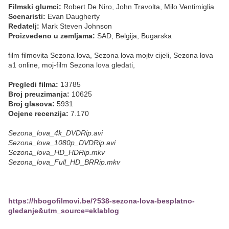
Filmski glumci:
Robert De Niro, John Travolta, Milo Ventimiglia
Scenaristi:
Evan Daugherty
Redatelj:
Mark Steven Johnson
Proizvedeno u zemljama:
SAD, Belgija, Bugarska
film filmovita Sezona lova, Sezona lova mojtv cijeli, Sezona lova
a1 online, moj-film Sezona lova gledati,
Pregledi filma:
13785
Broj preuzimanja:
10625
Broj glasova:
5931
Ocjene recenzija:
7.170
Sezona_lova_4k_DVDRip.avi
Sezona_lova_1080p_DVDRip.avi
Sezona_lova_HD_HDRip.mkv
Sezona_lova_Full_HD_BRRip.mkv
https://hbogofilmovi.be/?538-sezona-lova-besplatno-
gledanje&utm_source=eklablog