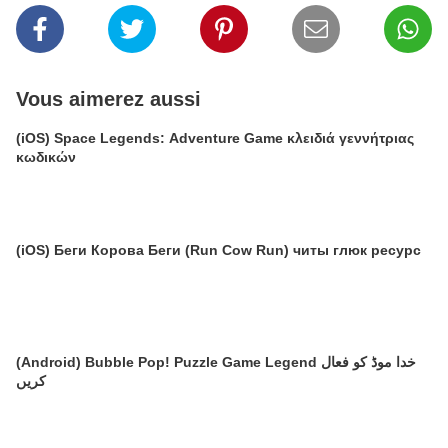
Vous aimerez aussi
(iOS) Space Legends: Adventure Game κλειδιά γεννήτριας
κωδικών
(iOS) Беги Корова Беги (Run Cow Run) читы глюк ресурс
(Android) Bubble Pop! Puzzle Game Legend خدا موڈ کو فعال
کریں