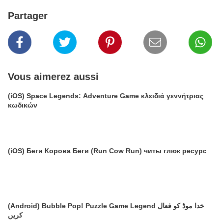
Partager
Vous aimerez aussi
(iOS) Space Legends: Adventure Game κλειδιά γεννήτριας
κωδικών
(iOS) Беги Корова Беги (Run Cow Run) читы глюк ресурс
(Android) Bubble Pop! Puzzle Game Legend خدا موڈ کو فعال
کریں