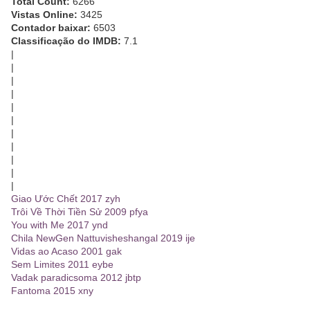
Total Count:
6266
Vistas Online:
3425
Contador baixar:
6503
Classificação do IMDB:
7.1
|
|
|
|
|
|
|
|
|
|
|
Giao Ước Chết 2017 zyh
Trôi Về Thời Tiền Sử 2009 pfya
You with Me 2017 ynd
Chila NewGen Nattuvisheshangal 2019 ije
Vidas ao Acaso 2001 gak
Sem Limites 2011 eybe
Vadak paradicsoma 2012 jbtp
Fantoma 2015 xny