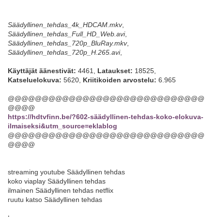
Säädyllinen_tehdas_4k_HDCAM.mkv
,
Säädyllinen_tehdas_Full_HD_Web.avi
,
Säädyllinen_tehdas_720p_BluRay.mkv
,
Säädyllinen_tehdas_720p_H.265.avi
,
Käyttäjät äänestivät:
4461,
Lataukset:
18525,
Katseluelokuva:
5620,
Kriitikoiden arvostelu:
6.965
@@@@@@@@@@@@@@@@@@@@@@@@@@@@@
@@@@
https://hdtvfinn.be/?602-säädyllinen-tehdas-koko-elokuva-
ilmaiseksi&utm_source=eklablog
@@@@@@@@@@@@@@@@@@@@@@@@@@@@@
@@@@
streaming youtube Säädyllinen tehdas
koko viaplay Säädyllinen tehdas
ilmainen Säädyllinen tehdas netflix
ruutu katso Säädyllinen tehdas