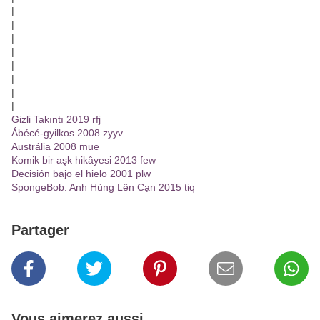
|
|
|
|
|
|
|
|
Gizli Takıntı 2019 rfj
Ábécé-gyilkos 2008 zyyv
Austrália 2008 mue
Komik bir aşk hikâyesi 2013 few
Decisión bajo el hielo 2001 plw
SpongeBob: Anh Hùng Lên Cạn 2015 tiq
Partager
Vous aimerez aussi