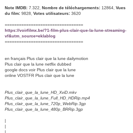
Note IMDB:
7.322,
Nombre de téléchargements:
12864,
Vues
du film:
9828,
Votes utilisateurs:
3620
=================================
https://voirfilmx.be/?1-film-plus-clair-que-la-lune-streaming-
vf&utm_source=eklablog
=================================
en français Plus clair que la lune dailymotion
Plus clair que la lune netflix dubbed
google docs voir Plus clair que la lune
online VOSTFR Plus clair que la lune
Plus_clair_que_la_lune_HD_XviD.mkv
Plus_clair_que_la_lune_Full_HD_HDRip.mp4
Plus_clair_que_la_lune_720p_WebRip.3gp
Plus_clair_que_la_lune_480p_BRRip.3gp
|
|
|