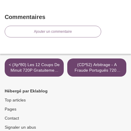
Commentaires
Ajouter un commentaire
< (Xp*80) Les 12 Coups De
(CD*52) Arbitrage - A
Minuit 720P Gratuitement
Fraude Português 720P
Film 3Gp Torrent Magnet
Grátis Mkv Torrent >
Hébergé par Eklablog
Top articles
Pages
Contact
Signaler un abus