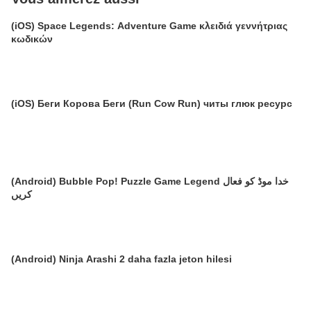
(iOS) Space Legends: Adventure Game κλειδιά γεννήτριας
κωδικών
(iOS) Беги Корова Беги (Run Cow Run) читы глюк ресурс
(Android) Bubble Pop! Puzzle Game Legend خدا موڈ کو فعال
کریں
(Android) Ninja Arashi 2 daha fazla jeton hilesi