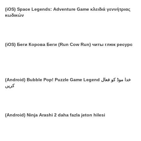
(iOS) Space Legends: Adventure Game κλειδιά γεννήτριας
κωδικών
(iOS) Беги Корова Беги (Run Cow Run) читы глюк ресурс
(Android) Bubble Pop! Puzzle Game Legend خدا موڈ کو فعال
کریں
(Android) Ninja Arashi 2 daha fazla jeton hilesi