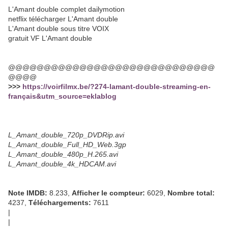
L'Amant double complet dailymotion
netflix télécharger L'Amant double
L'Amant double sous titre VOIX
gratuit VF L'Amant double
@@@@@@@@@@@@@@@@@@@@@@@@@@@@@
@@@@
>>>
https://voirfilmx.be/?274-lamant-double-streaming-en-
français&utm_source=eklablog
L_Amant_double_720p_DVDRip.avi
L_Amant_double_Full_HD_Web.3gp
L_Amant_double_480p_H.265.avi
L_Amant_double_4k_HDCAM.avi
Note IMDB:
8.233,
Afficher le compteur:
6029,
Nombre total:
4237,
Téléchargements:
7611
|
|