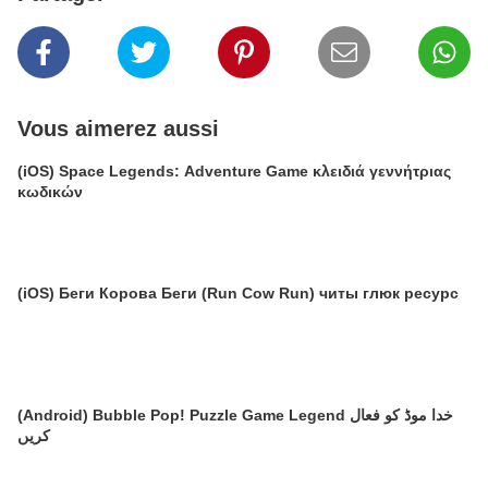
Vous aimerez aussi
(iOS) Space Legends: Adventure Game κλειδιά γεννήτριας
κωδικών
(iOS) Беги Корова Беги (Run Cow Run) читы глюк ресурс
(Android) Bubble Pop! Puzzle Game Legend خدا موڈ کو فعال
کریں