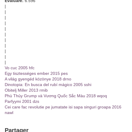
Evaluare:
6.596
|
|
|
|
|
|
|
|
|
|
|
Vo cuc 2005 hfc
Egy tisztességes ember 2015 pes
A világ gyengéd közönye 2018 drno
Dinotopia: En busca del rubí mágico 2005 sshi
Obitelj Miller 2013 rmib
Phù Thủy Grump và Vương Quốc Sắc Màu 2018 wqoq
Parfyymi 2001 dzs
Cei care fac revolutie pe jumatate isi sapa singuri groapa 2016
nawl
Partager