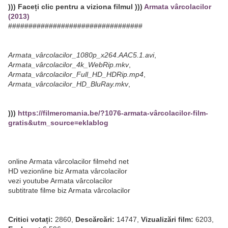
))) Faceți clic pentru a viziona filmul )))
Armata vârcolacilor
(2013)
#################################
Armata_vârcolacilor_1080p_x264.AAC5.1.avi
,
Armata_vârcolacilor_4k_WebRip.mkv
,
Armata_vârcolacilor_Full_HD_HDRip.mp4
,
Armata_vârcolacilor_HD_BluRay.mkv
,
)))
https://filmeromania.be/?1076-armata-vârcolacilor-film-
gratis&utm_source=eklablog
online Armata vârcolacilor filmehd net
HD vezionline biz Armata vârcolacilor
vezi youtube Armata vârcolacilor
subtitrate filme biz Armata vârcolacilor
Critici votați:
2860,
Descărcări:
14747,
Vizualizări film:
6203,