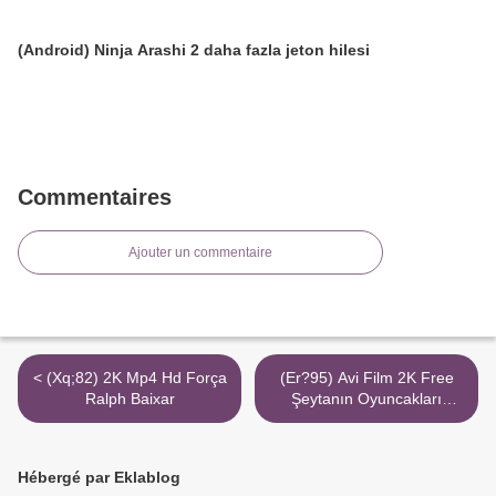
(Android) Ninja Arashi 2 daha fazla jeton hilesi
Commentaires
Ajouter un commentaire
< (Xq;82) 2K Mp4 Hd Força
(Er?95) Avi Film 2K Free
Ralph Baixar
Şeytanın Oyuncakları
Torrent Magnet >
Hébergé par Eklablog