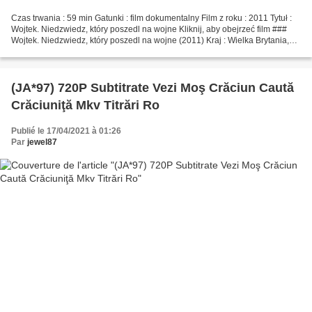
Czas trwania : 59 min Gatunki : film dokumentalny Film z roku : 2011 Tytuł :
Wojtek. Niedzwiedz, który poszedl na wojne Kliknij, aby obejrzeć film ###
Wojtek. Niedzwiedz, który poszedl na wojne (2011) Kraj : Wielka Brytania,
Niemcy, Polska, Reżyser filmowy...
(JA*97) 720P Subtitrate Vezi Moş Crăciun Caută
Crăciuniţă Mkv Titrări Ro
Publié le 17/04/2021 à 01:26
Par
jewel87