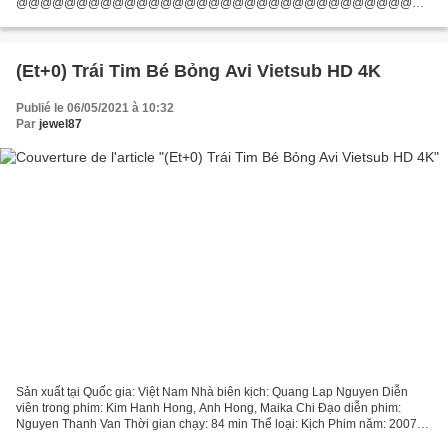
@@@@@@@@@@@@@@@@@@@@@@@@@@@@@@@@@
Duração: 101 min, Data de lançamento do filme: 2000, Título:
Profundamente, Categoria: Drama, Fantasia, Mistério, Romance...
(Et+0) Trái Tim Bé Bỏng Avi Vietsub HD 4K
Publié le 06/05/2021 à 10:32
Par
jewel87
Sản xuất tại Quốc gia: Việt Nam Nhà biên kịch: Quang Lap Nguyen Diễn
viên trong phim: Kim Hanh Hong, Anh Hong, Maika Chi Đạo diễn phim:
Nguyen Thanh Van Thời gian chạy: 84 min Thể loại: Kịch Phim năm: 2007
Tiêu đề: Trái Tim Bé Bỏng [][][][][][][][][][][][][][][][][]...