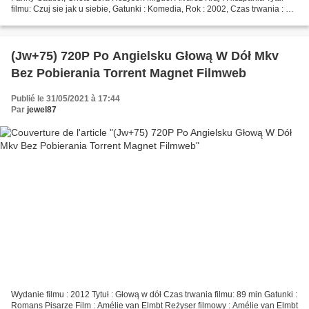
filmu: Czuj sie jak u siebie, Gatunki : Komedia, Rok : 2002, Czas trwania : 92
min %%%%%%%%%%%%%%%%%%%%%%%%%%%%%%%%%...
(Jw+75) 720P Po Angielsku Głową W Dół Mkv
Bez Pobierania Torrent Magnet Filmweb
Publié le 31/05/2021 à 17:44
Par
jewel87
Wydanie filmu : 2012 Tytuł : Głową w dół Czas trwania filmu: 89 min Gatunki :
Romans Pisarze Film : Amélie van Elmbt Reżyser filmowy : Amélie van Elmbt