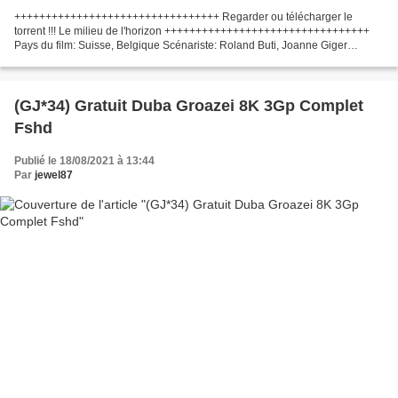
+++++++++++++++++++++++++++++++++ Regarder ou télécharger le
torrent !!! Le milieu de l'horizon +++++++++++++++++++++++++++++++++
Pays du film: Suisse, Belgique Scénariste: Roland Buti, Joanne Giger
Réalisateur Film: Delphine Lehericey Acteurs: Clémence...
(GJ*34) Gratuit Duba Groazei 8K 3Gp Complet
Fshd
Publié le 18/08/2021 à 13:44
Par
jewel87