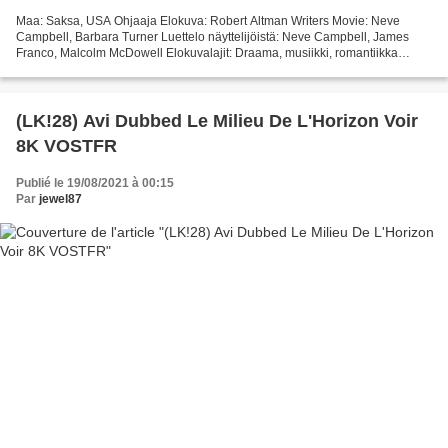
Maa: Saksa, USA Ohjaaja Elokuva: Robert Altman Writers Movie: Neve
Campbell, Barbara Turner Luettelo näyttelijöistä: Neve Campbell, James
Franco, Malcolm McDowell Elokuvalajit: Draama, musiikki, romantiikka
Otsikko: Tanssin taika Julkaisuvuosi: 2003 Ajoaika:...
(LK!28) Avi Dubbed Le Milieu De L'Horizon Voir
8K VOSTFR
Publié le 19/08/2021 à 00:15
Par
jewel87