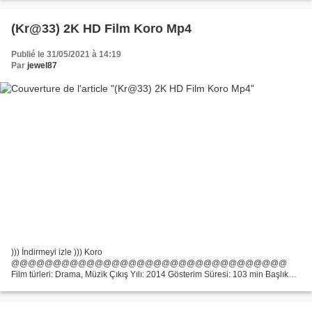
(Kr@33) 2K HD Film Koro Mp4
Publié le 31/05/2021 à 14:19
Par
jewel87
))) İndirmeyi izle ))) Koro
@@@@@@@@@@@@@@@@@@@@@@@@@@@@@@@@@
Film türleri: Drama, Müzik Çıkış Yılı: 2014 Gösterim Süresi: 103 min Başlık
Filmi: Koro Movie actors: Dustin Hoffman, Kathy Bates, Eddie Izzard,
Yönetmen: François Girard, Film ülke: ABD, Kanada,...