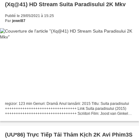
(Xq@41) HD Stream Suita Paradisului 2K Mkv
Publié le 29/05/2021 à 15:25
Par
jewel87
regizor: 123 min Genuri: Dramă Anul lansării: 2015 Titlu: Suita paradisului
+++++++++++++++++++++++++++++++++ Link Suita paradisului (2015)
+++++++++++++++++++++++++++++++++ Scriitori Film: Joost van Ginkel
Regizor film: Joost van Ginkel Actori: Anjela...
(UU*86) Trực Tiếp Tải Thảm Kịch 2K Avi Phim3S