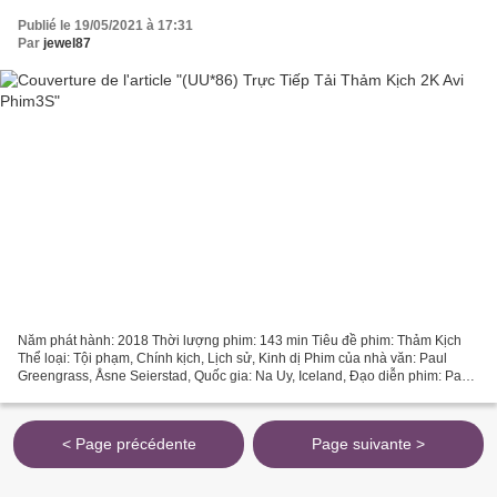
Publié le 19/05/2021 à 17:31
Par
jewel87
Năm phát hành: 2018 Thời lượng phim: 143 min Tiêu đề phim: Thảm Kịch
Thể loại: Tội phạm, Chính kịch, Lịch sử, Kinh dị Phim của nhà văn: Paul
Greengrass, Åsne Seierstad, Quốc gia: Na Uy, Iceland, Đạo diễn phim: Paul
Greengrass, Danh sách diễn viên: Anders...
< Page précédente
Page suivante >