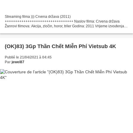
Streaming filma ))) Crvena država (2011)
+++++++++++++++++++++++++++++++++ Naslov filma: Crvena država
Žanrovi filmova: Akcija, zločin, horor, triler Godina: 2011 Vrijeme izvođenja:
88 min Zemlja filma: SAD Scenaristi: Kevin Smith Redatelj: Kevin Smith...
(OK)83) 3Gp Thần Chết Miễn Phí Vietsub 4K
Publié le 21/04/2021 à 04:45
Par
jewel87