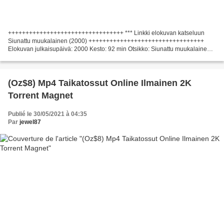
+++++++++++++++++++++++++++++++++ *** Linkki elokuvan katseluun
Siunattu muukalainen (2000) +++++++++++++++++++++++++++++++++
Elokuvan julkaisupäivä: 2000 Kesto: 92 min Otsikko: Siunattu muukalainen
Elokuvalajit: Draama Käsikirjoittaja: Michael Amo Ohjaaja:...
(Oz$8) Mp4 Taikatossut Online Ilmainen 2K
Torrent Magnet
Publié le 30/05/2021 à 04:35
Par
jewel87