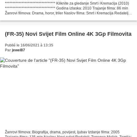
********************************* Kliknite za gledanje Smrt i Kremacija (2010)
********************************* Godina izlaska: 2010 Trajanje filma: 86 min
Žanrovi filmova: Drama, horor, triler Naslov filma: Smrt i Kremacija Redatelj:
Justin Steele Zemlja:...
(FR-35) Novi Svijet Film Online 4K 3Gp Filmovita
Publié le 16/06/2021 à 13:35
Par
jewel87
Žanrovi filmova: Biografija, drama, povijest, ljubav Izdanje filma: 2005
Trajanje filma: 135 min Naslov: Novi svijet Redatelj: Terrence Malick, Zemlja: