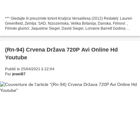
*** Gledajte ili preuzmite torent Kraljica Versaillesa (2012) Redatelj: Lauren
Greenfield, Zemlja: SAD, Nizozemska, Velika Britanija, Danska, Filmovi: ,
Filmski glumci: Jaqueline Siegel, David Siegel, Lorraine Barrett Godina:
2012, Naslov filma: Kraljica...
(Rn-94) Crvena Država 720P Avi Online Hd
Youtube
Publié le 25/04/2021 à 22:04
Par
jewel87