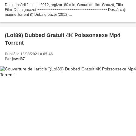
Data lansării filmului: 2012, regizor: 80 min, Genuri de film: Groază, Titlu
Film: Duba groazei ~~~~~~~~~~~~~~~~~~~~~~~~~~~~~~~~~ Descărcați
magnet torrent ))) Duba groazei (2012)
~~~~~~~~~~~~~~~~~~~~~~~~~~~~~~~~~ Regizor film: Scott W. McKinlay
Actori:...
(Lo!89) Dubbed Gratuit 4K Poissonsexe Mp4
Torrent
Publié le 13/08/2021 à 05:46
Par
jewel87