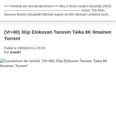
>>> Urmăriți sau descărcați torrent >>> Moş Crăciun caută Crăciuniţă (2002)
───────────────────────────────── Actori: Tim Allen,
Spencer Breslin, Elizabeth Mitchell regizor de film: Michael Lembeck Scriitori
Film: Don Rhymer, Cinco Paul Țara: SUA, Canada...
(Vr+80) 3Gp Elokuvan Tanssin Taika 8K Ilmainen
Torrent
Publié le 19/08/2021 à 19:29
Par
jewel87