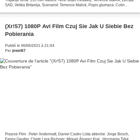
SAD, Velika Britanija, Scenarist: Terrence Malick, Popis glumaca: Colin
Farrell, Q'orianka Kilcher,...
(Xr!57) 1080P Avi Film Czuj Sie Jak U Siebie Bez
Pobierania
Publié le 06/06/2021 à 21:04
Par
jewel87
Pisarze Film : Peter Andermatt, Daniel Castro Lista aktorów: Jorge Bosch,
Fanny Gautier, Chete Lera Reżyser: Miguel Álvarez Kraj : Hiszpania Tytuł