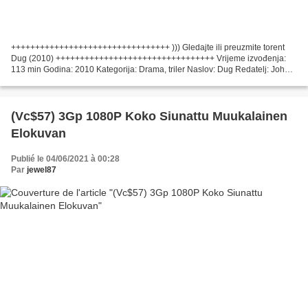
+++++++++++++++++++++++++++++++++ ))) Gledajte ili preuzmite torent
Dug (2010) +++++++++++++++++++++++++++++++++ Vrijeme izvođenja:
113 min Godina: 2010 Kategorija: Drama, triler Naslov: Dug Redatelj: John
Madden Scenaristi: Matthew Vaughn, Jane Goldman...
(Vc$57) 3Gp 1080P Koko Siunattu Muukalainen
Elokuvan
Publié le 04/06/2021 à 00:28
Par
jewel87