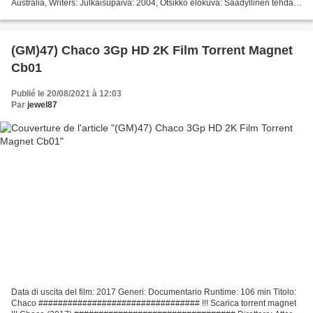
Australia, Writers: Julkaisupäivä: 2004, Otsikko elokuva: Säädyllinen tehdas,
Ajoaika: 79 min, Kategoria: Dokumentti...
(GM)47) Chaco 3Gp HD 2K Film Torrent Magnet
Cb01
Publié le 20/08/2021 à 12:03
Par
jewel87
Data di uscita del film: 2017 Generi: Documentario Runtime: 106 min Titolo:
Chaco ################################# !!! Scarica torrent magnet