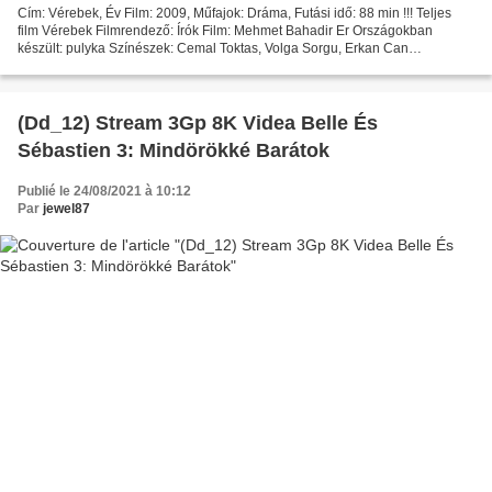
Cím: Vérebek, Év Film: 2009, Műfajok: Dráma, Futási idő: 88 min !!! Teljes
film Vérebek Filmrendező: Írók Film: Mehmet Bahadir Er Országokban
készült: pulyka Színészek: Cemal Toktas, Volga Sorgu, Erkan Can
Letöltések: 5732 Összes szám: 9695 Pontszám film:...
(Dd_12) Stream 3Gp 8K Videa Belle És
Sébastien 3: Mindörökké Barátok
Publié le 24/08/2021 à 10:12
Par
jewel87