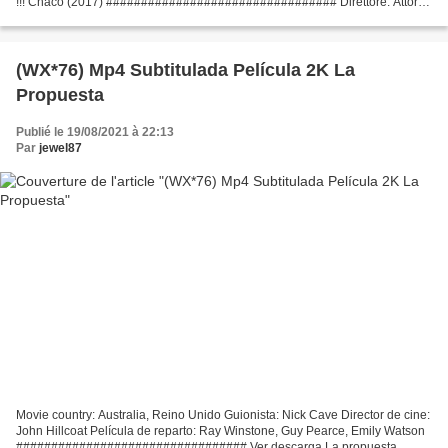
!!! Chaco (2017) ################################# Direttore: Attori:
Scrittori: Paese: Argentina, Italia, Svizzera...
(WX*76) Mp4 Subtitulada Película 2K La
Propuesta
Publié le 19/08/2021 à 22:13
Par
jewel87
Movie country: Australia, Reino Unido Guionista: Nick Cave Director de cine:
John Hillcoat Película de reparto: Ray Winstone, Guy Pearce, Emily Watson
################################# Ver descarga La propuesta