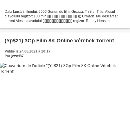
Data lansării filmului: 2006 Genuri de film: Groază, Thriller Titlu: Alesul
diavolului regizor: 103 min [][][][][][][][][][][][][][][][][] ))) Urmăriți sau descărcați
torrent Alesul diavolului [][][][][][][][][][][][][][][][][] regizor: Robby Henson,...
(Yp$21) 3Gp Film 8K Online Vérebek Torrent
Publié le 24/08/2021 à 10:17
Par
jewel87