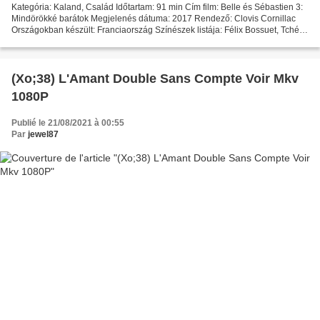
Kategória: Kaland, Család Időtartam: 91 min Cím film: Belle és Sébastien 3:
Mindörökké barátok Megjelenés dátuma: 2017 Rendező: Clovis Cornillac
Országokban készült: Franciaország Színészek listája: Félix Bossuet, Tchéky
Karyo, Clovis Cornillac Forgatókönyvíró:...
(Xo;38) L'Amant Double Sans Compte Voir Mkv
1080P
Publié le 21/08/2021 à 00:55
Par
jewel87