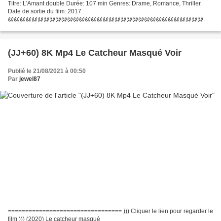
Titre: L'Amant double Durée: 107 min Genres: Drame, Romance, Thriller
Date de sortie du film: 2017
@@@@@@@@@@@@@@@@@@@@@@@@@@@@@@@@@
Lien pour regarder ou télécharger L'Amant double (2017)
@@@@@@@@@@@@@@@@@@@@@@@@@@@@@@@@@
Réalisateur Film: François Ozon...
(JJ+60) 8K Mp4 Le Catcheur Masqué Voir
Publié le 21/08/2021 à 00:50
Par
jewel87
================================= ))) Cliquer le lien pour regarder le
film ))) (2020) Le catcheur masqué