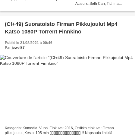
================================= Acteurs: Seth Carr, Tichina
Arnold, Adam Pally, Réalisateur: Jay Karas, Film d'écrivains: Larry Postel,
Zach Lewis,...
(CI+49) Suoratoisto Firman Pikkujoulut Mp4
Katso 1080P Torrent Finnkino
Publié le 21/08/2021 à 00:46
Par
jewel87
Kategoria: Komedia, Vuosi Elokuva: 2016, Otsikko elokuva: Firman
pikkujoulut, Kesto: 105 min [][][][][][][][][][][][][][][][][] !!! Napsauta linkkiä