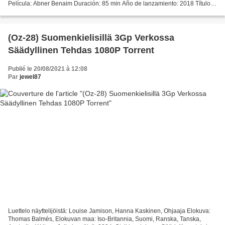
Película: Abner Benaim Duración: 85 min Año de lanzamiento: 2018 Título:
Yo no me llamo Rubén Blades Géneros:...
(Oz-28) Suomenkielisillä 3Gp Verkossa
Säädyllinen Tehdas 1080P Torrent
Publié le 20/08/2021 à 12:08
Par
jewel87
Luettelo näyttelijöistä: Louise Jamison, Hanna Kaskinen, Ohjaaja Elokuva:
Thomas Balmès, Elokuvan maa: Iso-Britannia, Suomi, Ranska, Tanska,